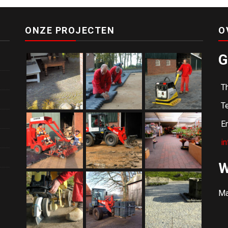
ONZE PROJECTEN
O
G
T
Te
Em
i
W
Ma