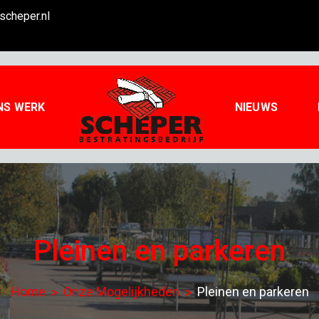
scheper.nl
NS WERK
NIEUWS
Welkom bij
voor al uw straatwerk
Scheper
Pleinen en parkeren
Home
Onze Mogelijkheden
Pleinen en parkeren