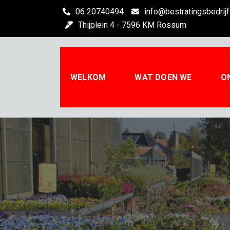
Skip
06 20740494
info@bestratingsbedrijf
to
Thijplein 4 - 7596 KM Rossum
content
WELKOM
WAT DOEN WE
O