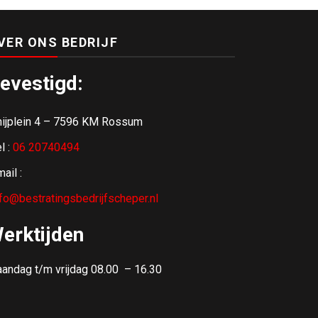
VER ONS BEDRIJF
evestigd:
hijplein 4 – 7596 KM Rossum
l :
06 20740494
ail :
nfo@bestratingsbedrijfscheper.nl
erktijden
andag t/m vrijdag 08.00 – 16.30