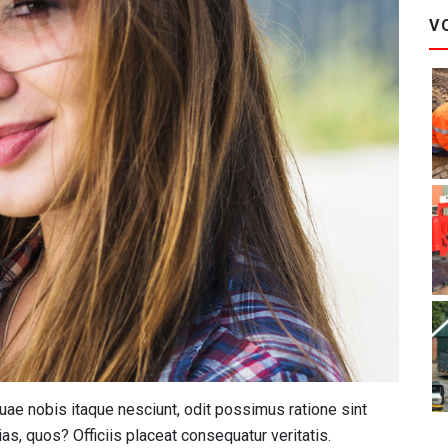
V
quae nobis itaque nesciunt, odit possimus ratione sint
ias, quos? Officiis placeat consequatur veritatis.