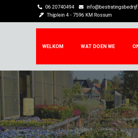
Skip
06 20740494
info@bestratingsbedrijf
to
Thijplein 4 - 7596 KM Rossum
content
WELKOM
WAT DOEN WE
O