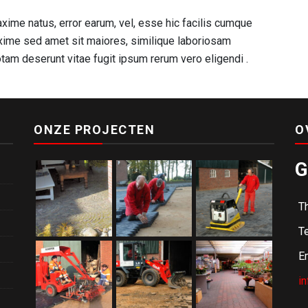
xime natus, error earum, vel, esse hic facilis cumque
me sed amet sit maiores, similique laboriosam
am deserunt vitae fugit ipsum rerum vero eligendi .
ONZE PROJECTEN
O
G
T
Te
Em
i