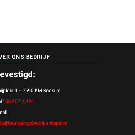
VER ONS BEDRIJF
evestigd:
hijplein 4 – 7596 KM Rossum
l :
06 20740494
ail :
nfo@bestratingsbedrijfscheper.nl